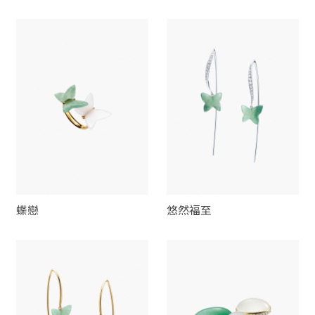
蝶戀
悠然福至