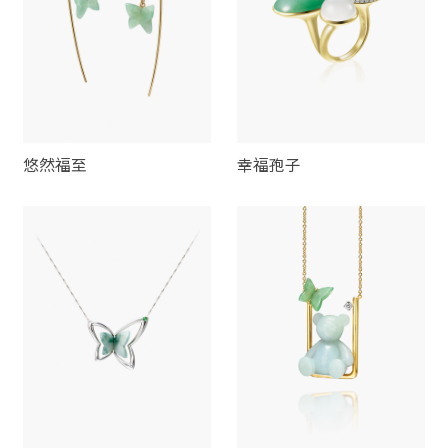
悠然福至
幸福孢子