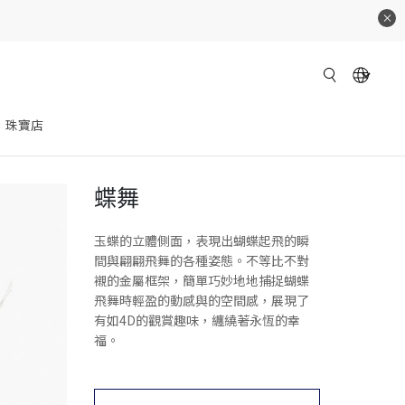
珠寶店
蝶舞
玉蝶的立體側面，表現出蝴蝶起飛的瞬
間與翩翩飛舞的各種姿態。不等比不對
襯的金屬框架，簡單巧妙地地捕捉蝴蝶
飛舞時輕盈的動感與的空間感，展現了
有如4D的觀賞趣味，纏繞著永恆的幸
福。