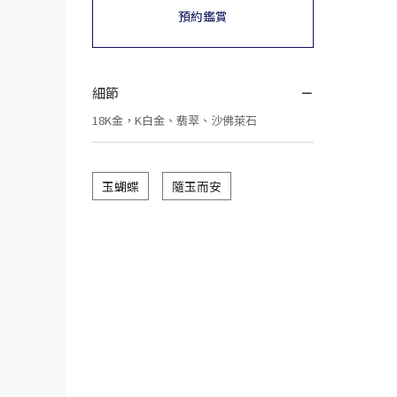
預約鑑賞
細節
18K金，K白金、翡翠、沙佛萊石
玉蝴蝶
隨玉而安