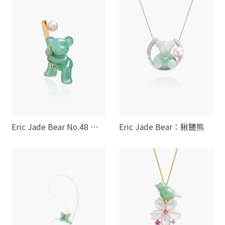
Eric Jade Bear No.48 棒
Eric Jade Bear：鞦韆熊
球熊