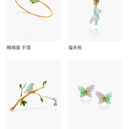
曉精靈 手環
福來熊