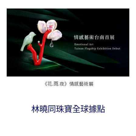
《花.雨.夜》情感藝術展
林曉同珠寶全球據點