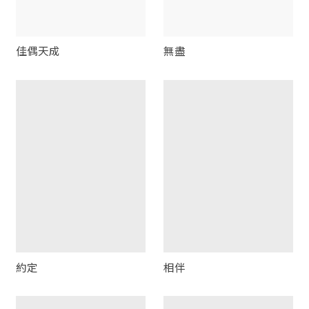
佳偶天成
無盡
約定
相伴