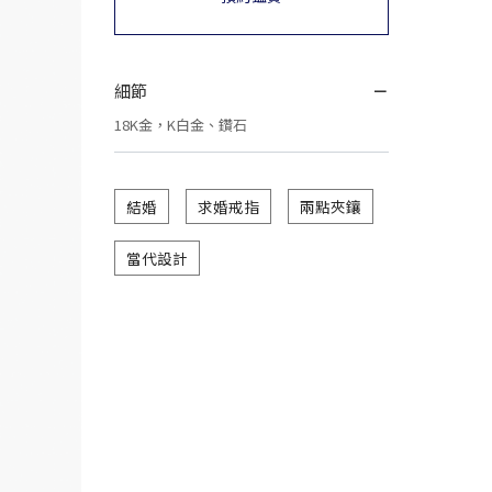
細節
18K金，K白金、鑽石
結婚
求婚戒指
兩點夾鑲
當代設計