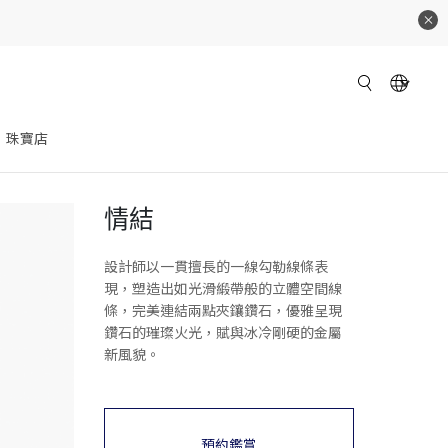
珠寶店
情結
設計師以一貫擅長的一線勾勒線條表
現，塑造出如光滑緞帶般的立體空間線
條，完美連結兩點夾鑲鑽石，優雅呈現
鑽石的璀璨火光，賦與冰冷剛硬的金屬
新風貌。
預約鑑賞