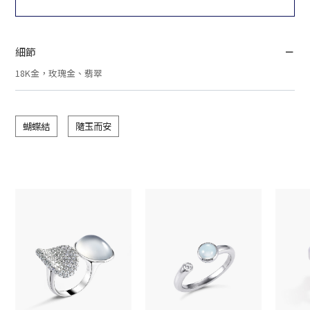
細節
18K金，玫瑰金、翡翠
蝴蝶結
隨玉而安