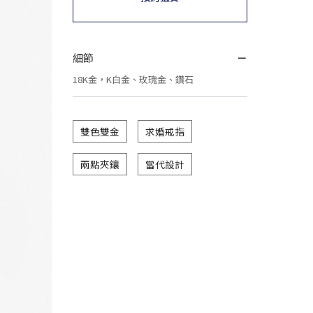
細節
18K金，K白金、玫瑰金、鑽石
雙色雙金
求婚戒指
兩點夾鑲
當代設計