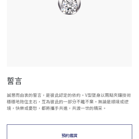
誓言
誠懇而由衷的誓言，是彼此認定的依約。V型墜身以兩點夾鑲技術
穩穩地拖住主石，互為彼此的一部分不離不棄。無論是順境或逆
境，快樂或憂愁，都將攜手共進，共渡一世的精采。
預約鑑賞