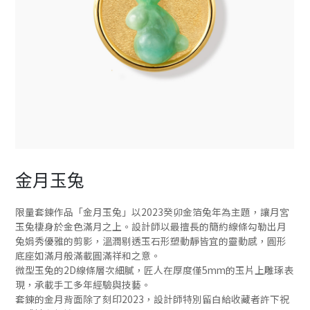
金月玉兔
限量套錬作品「金月玉兔」以2023癸卯金箔兔年為主題，讓月宮
玉兔棲身於金色滿月之上。設計師以最擅長的簡約線條勾勒出月
兔娟秀優雅的剪影，溫潤剔透玉石形塑動靜皆宜的靈動感，圓形
底座如滿月般滿載圓滿祥和之意。
微型玉兔的2D線條層次細膩，匠人在厚度僅5mm的玉片上雕琢表
現，承載手工多年經驗與技藝。
套錬的金月背面除了刻印2023，設計師特別留白給收藏者許下祝