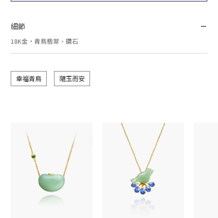
細節
18K金，青鳥翡翠、鑽石
幸福青鳥
隨玉而安