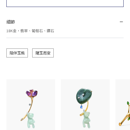
細節
18K金，翡翠、葡萄石、鑽石
陪伴玉熊
隨玉而安