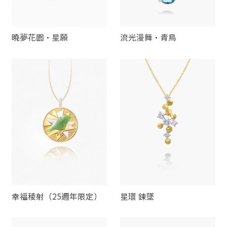
曉夢花園·星願
流光漫舞·青鳥
幸福稜射（25週年限定）
星環 鍊墜