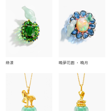
綠漾
曉夢花園 · 曉月