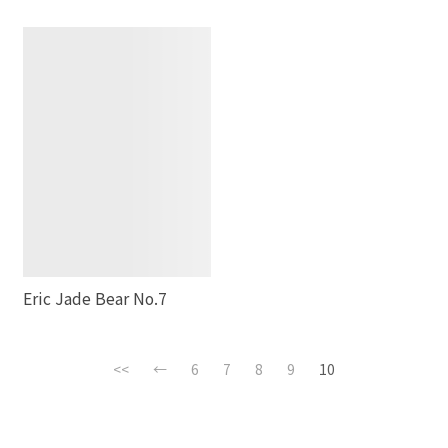
Eric Jade Bear No.7
<<
←
6
7
8
9
10