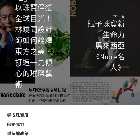
上一頁
以珠寶俘獲
下一頁
全球目光！
賦予珠寶新
林曉同設計
生命力
師如何詮釋
馬來西亞
東方之美、
《Noble名
打造一見傾
人》
心的璀璨藝
術
尋找珠寶店
聯絡我們
隱私權政策