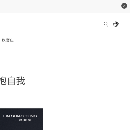
珠寶店
 擁抱自我