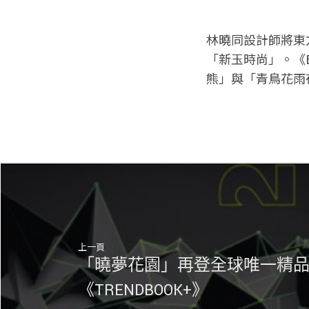
林曉同設計師將東
「新玉時尚」。《E
熊」與「青鳥花雨
上一頁
「曉夢花園」再登全球唯一精
《TRENDBOOK+》