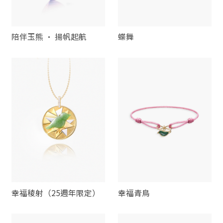
陪伴玉熊 · 揚帆起航
蝶舞
幸福稜射（25週年限定）
幸福青鳥