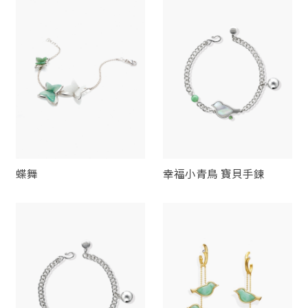
蝶舞
幸福小青鳥 寶貝手鍊